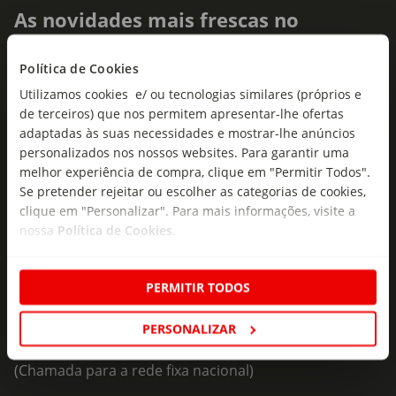
As novidades mais frescas no
seu e-mail!
Política de Cookies
Subscreva e descubra campanhas exclusivas,
Utilizamos cookies e/ ou tecnologias similares (próprios e
ofertas e novidades para si.
de terceiros) que nos permitem apresentar-lhe ofertas
adaptadas às suas necessidades e mostrar-lhe anúncios
Insira o seu e-
Subscrever
mail
personalizados nos nossos websites. Para garantir uma
melhor experiência de compra, clique em "Permitir Todos".
Se pretender rejeitar ou escolher as categorias de cookies,
clique em "Personalizar". Para mais informações, visite a
nossa
Política de Cookies
.
PERMITIR TODOS
Fale Connosco
Formulário de Contacto
PERSONALIZAR
218 247 247
(Chamada para a rede fixa nacional)