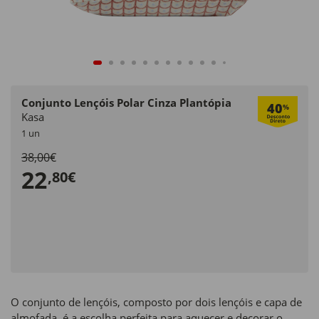
Conjunto Lençóis Polar Cinza Plantópia
40
%
Kasa
1 un
38,00€
22
,80€
O conjunto de lençóis, composto por dois lençóis e capa de
almofada, é a escolha perfeita para aquecer e decorar o