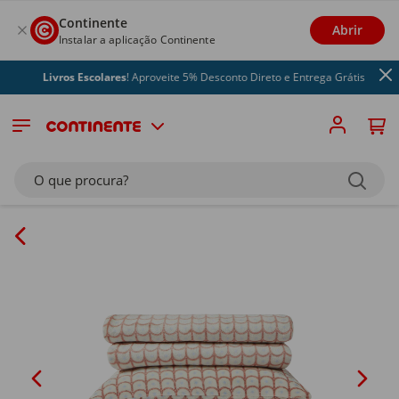
Continente
Abrir
Instalar a aplicação Continente
Livros Escolares
! Aproveite 5% Desconto Direto e Entrega Grátis
O que procura?