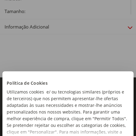
Tamanho:
Cama Casal
Informação Adicional
Inclui:
Lençol de cima, lençol ajustável e 2 fronhas.
Material:
Poliéster
Gramagem:
240 g/m2
Política de Cookies
Dimensões:
Utilizamos cookies e/ ou tecnologias similares (próprios e
Comprimento x Largura: 270 x 230 cm (Lençol de cima);
de terceiros) que nos permitem apresentar-lhe ofertas
200 x 150 cm (Lençol ajustável); 65 x 50 cm (Capa de
adaptadas às suas necessidades e mostrar-lhe anúncios
Almofada)
personalizados nos nossos websites. Para garantir uma
melhor experiência de compra, clique em "Permitir Todos".
Linha:
As novidades mais frescas no
Se pretender rejeitar ou escolher as categorias de cookies,
Plantópia
clique em "Personalizar". Para mais informações, visite a
seu e-mail!