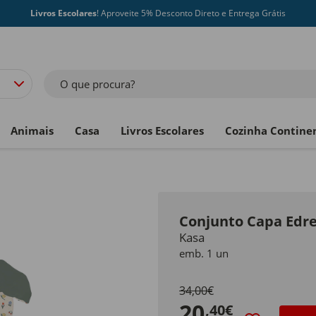
Livros Escolares
! Aproveite 5% Desconto Direto e Entrega Grátis
O que procura?
Animais
Casa
Livros Escolares
Cozinha Contine
Conjunto Capa Edre
Kasa
emb. 1 un
34,00€
20
,40€