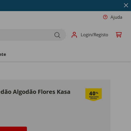
Ajuda
Login/Registo
nte
dão Algodão Flores Kasa
40
%