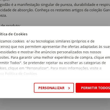
godão é a manifestação singular de pureza, durabilidade e respir
cidade de absorção. Conheça os restantes artigos da coleção Ga
veza.
 de produto:
untos Capas Edredão
ítica de Cookies
lizamos cookies e/ ou tecnologias similares (próprios e de
ceiros) que nos permitem apresentar-lhe ofertas adaptadas às sua
e e Bege
essidades e mostrar-lhe anúncios personalizados nos nossos
i:
sites. Para garantir uma melhor experiência de compra, clique e
ui capa de edredão e duas fronhas.
rmitir Todos". Se pretender rejeitar ou escolher as categorias de
kies, clique em "Personalizar". Para mais informações, visite a
rial:
ssa
Política de Cookies
.
% Algodão
PERSONALIZAR
PERMITIR TODO
magem:
 g/m2
ensões:
rimento x Largura: 240 x 260 cm (Capa Edredão) e 70 x 50 cm (