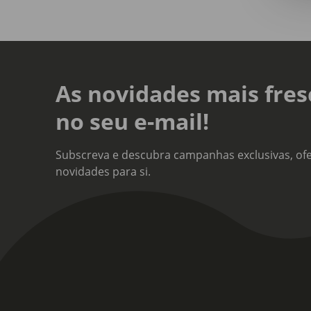
Linh
Gar
Cole
As novidades mais fres
Gar
no seu e-mail!
Sort
Não
Subscreva e descubra campanhas exclusivas, ofe
novidades para si.