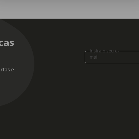
cas
Insira o seu e-
mail
rtas e