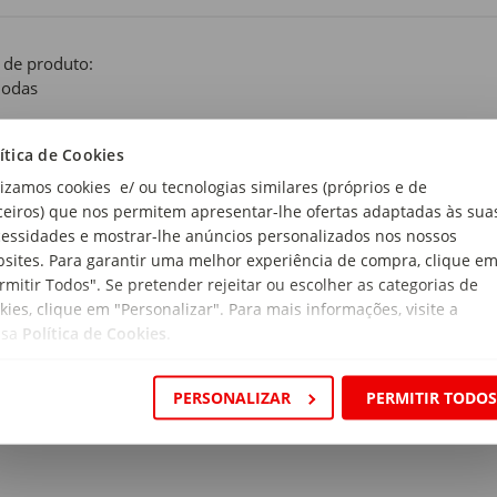
 de produto:
odas
i:
ítica de Cookies
al de instruções. 3 Gavetas. 1 Muda Fraldas Removível.
lizamos cookies e/ ou tecnologias similares (próprios e de
de Recomendada:
ceiros) que nos permitem apresentar-lhe ofertas adaptadas às sua
Meses
essidades e mostrar-lhe anúncios personalizados nos nossos
sites. Para garantir uma melhor experiência de compra, clique e
ensões:
rmitir Todos". Se pretender rejeitar ou escolher as categorias de
rimento x Largura x Altura: 80 x 45 x 83cm
kies, clique em "Personalizar". Para mais informações, visite a
ssa
Política de Cookies
.
a:
PERSONALIZAR
PERMITIR TODO