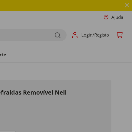
Ajuda
Login/Registo
nte
raldas Removível Neli