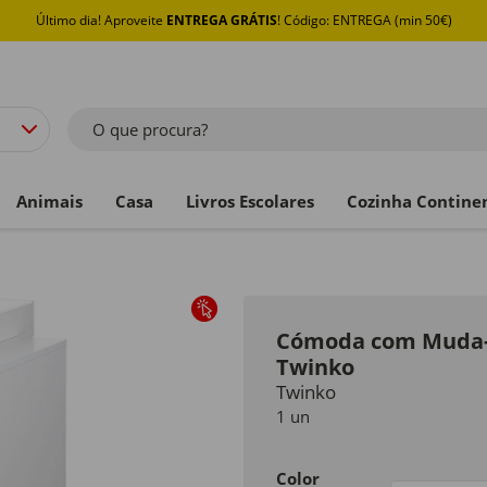
Último dia! Aproveite
ENTREGA GRÁTIS
! Código: ENTREGA (min 50€)
O que procura?
Animais
Casa
Livros Escolares
Cozinha Contine
Cómoda com Muda-f
Twinko
Twinko
1 un
Color