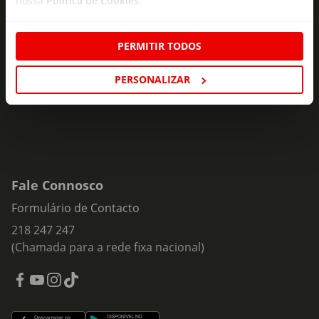
nossa
Política de Cookies
.
Subscreva e descubra campanhas exclusivas,
ofertas e novidades para si.
PERMITIR TODOS
Insira o seu e-
Subscrever
mail
PERSONALIZAR
Fale Connosco
Formulário de Contacto
218 247 247
(Chamada para a rede fixa nacional)