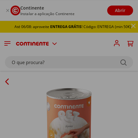
Continente
Abrir
Instalar a aplicação Continente
Até 06/08: aproveite
ENTREGA GRÁTIS
! Código: ENTREGA (min 50€)
O que procura?