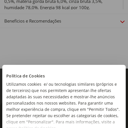
0,5%, matéria gorda bruta 6,0%, cinza bruta 3,5%,
humidade 78,0%. Energia 98 kcal por 100g.
Tipo de produto:
Benefícios e Recomendações
Cão
Idade Recomendada:
Júnior
Política de Cookies
Utilizamos cookies e/ ou tecnologias similares (próprios e
de terceiros) que nos permitem apresentar-lhe ofertas
adaptadas às suas necessidades e mostrar-lhe anúncios
personalizados nos nossos websites. Para garantir uma
melhor experiência de compra, clique em "Permitir Todos".
As novidades mais frescas no
Se pretender rejeitar ou escolher as categorias de cookies,
seu e-mail!
clique em "Personalizar". Para mais informações, visite a