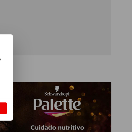
s
m
S