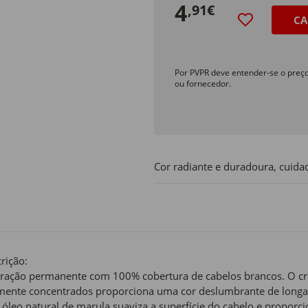
4
,91€
CA
Por PVPR deve entender-se o preç
ou fornecedor.
Cor radiante e duradoura, cuidad
rição:
ração permanente com 100% cobertura de cabelos brancos. O cr
mente concentrados proporciona uma cor deslumbrante de longa
óleo natural de marula suaviza a superfície do cabelo e proporcio