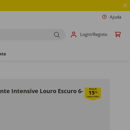
Ajuda
Login/Registo
nte
te Intensive Louro Escuro 6-
Mais de
15
%