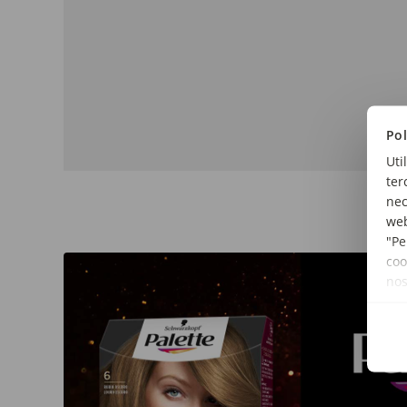
Pol
Uti
ter
nec
web
"Pe
coo
no