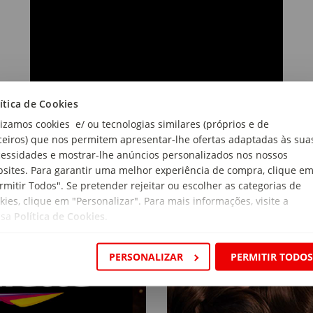
ítica de Cookies
lizamos cookies e/ ou tecnologias similares (próprios e de
ceiros) que nos permitem apresentar-lhe ofertas adaptadas às sua
essidades e mostrar-lhe anúncios personalizados nos nossos
sites. Para garantir uma melhor experiência de compra, clique e
rmitir Todos". Se pretender rejeitar ou escolher as categorias de
kies, clique em "Personalizar". Para mais informações, visite a
ssa
Política de Cookies
.
PERSONALIZAR
PERMITIR TODO