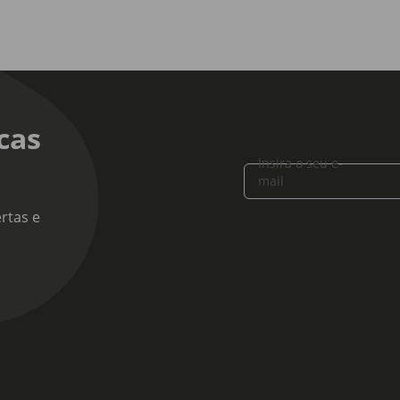
cas
Insira o seu e-
mail
rtas e