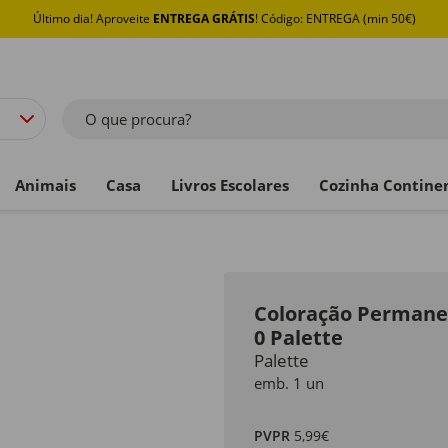
Último dia! Aproveite
ENTREGA GRÁTIS
! Código: ENTREGA (min 50€)
O que procura?
Animais
Casa
Livros Escolares
Cozinha Contine
Coloração Permanen
0 Palette
Palette
emb. 1 un
PVPR
5,99€