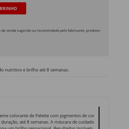
RRINHO
o de venda sugerido ou recomendado pelo fabricante, produtor
o nutritivo e brilho até 8 semanas.
eme colorante de Palette com pigmentos de cor
 duração, até 8 semanas. A máscara de cuidado
na um brilho sensacional. Resultados incríveis,