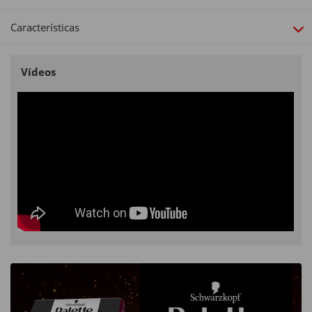
Permanente com Amoníaco
Características
Número da coloração:
3-0
Vídeos
Cor:
Castanho Escuro