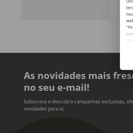
Uti
cará
ter
nec
web
"Pe
coo
no
As novidades mais fres
no seu e-mail!
Subscreva e descubra campanhas exclusivas, ofe
novidades para si.