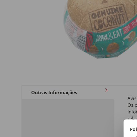
Outras Informações
Avis
Os p
info
rela
a qu
Pol
de i