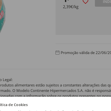
IND
2,39€/kg
Promoção válida de 22/06/2
o Legal:
rodutos alimentares estão sujeitos a constantes alterações das 
rmado. O Modelo Continente Hipermercados S.A. não é responsáv
cionadas com a informação sobre os produtos presentes no nosso 
e figura nos rótulos dos mesmos. Por esta razão, recomendamos q
ítica de Cookies
ngredientes, recomendações de utilização, preparação e/ou cons