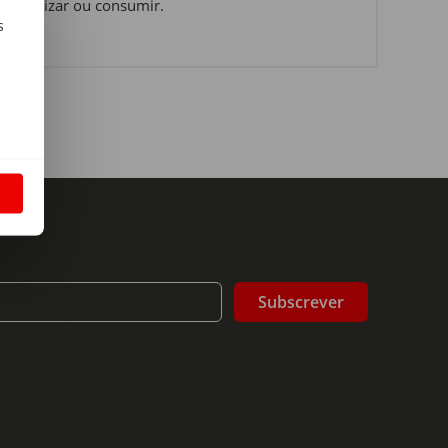
 o utilizar ou consumir.
s
m
S
Subscrever