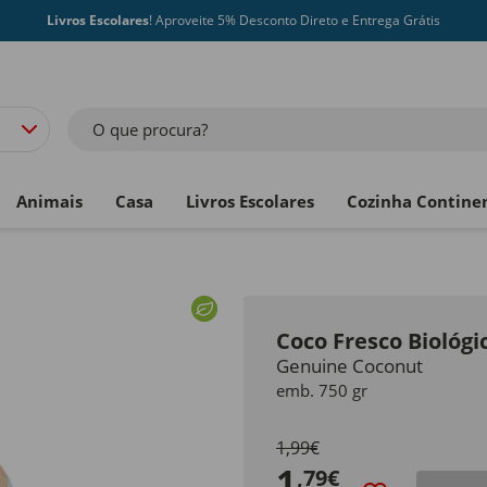
Livros Escolares
! Aproveite 5% Desconto Direto e Entrega Grátis
O que procura?
Animais
Casa
Livros Escolares
Cozinha Contine
Coco Fresco Biológ
Genuine Coconut
emb. 750 gr
1,99€
1
,79€