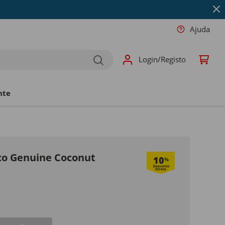
Ajuda
Login/Registo
nte
ico Genuine Coconut
10
%