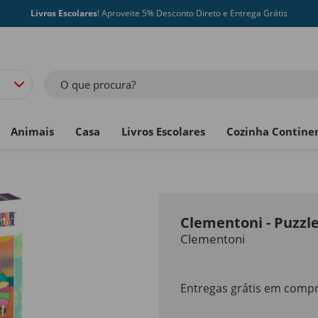
Livros Escolares
! Aproveite 5% Desconto Direto e Entrega Grátis
O que procura?
Animais
Casa
Livros Escolares
Cozinha Contine
Clementoni - Puzzle
Clementoni
Entregas grátis em compr