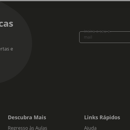
cas
Insira o seu e-
mail
rtas e
Descubra Mais
Links Rápidos
Regresso às Aulas
Ajuda