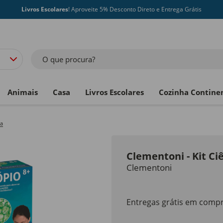
Livros Escolares
! Aproveite 5% Desconto Direto e Entrega Grátis
O que procura?
Animais
Casa
Livros Escolares
Cozinha Contine
ca
Clementoni - Kit Ci
Clementoni
Entregas grátis em compr