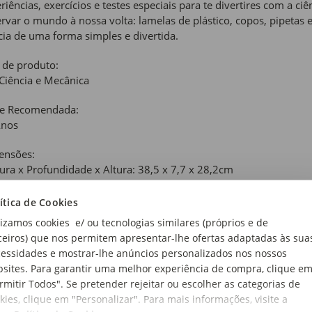
riências, exercícios e testes especiais para te divertires com a 
rvar o mundo à nossa volta: lamelas de plástico, copos, pipetas e
cia de uma forma simples e divertida.
 de produto:
 Ciência e Mecânica
de Recomendada:
Anos
ensões:
ura x Profundidade x Altura: 38,5 x 7,7 x 28,2cm
ítica de Cookies
lizamos cookies e/ ou tecnologias similares (próprios e de
ceiros) que nos permitem apresentar-lhe ofertas adaptadas às sua
essidades e mostrar-lhe anúncios personalizados nos nossos
sites. Para garantir uma melhor experiência de compra, clique e
rmitir Todos". Se pretender rejeitar ou escolher as categorias de
kies, clique em "Personalizar". Para mais informações, visite a