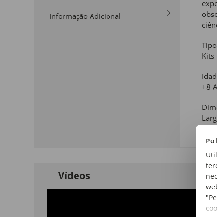
expe
obse
Informação Adicional
ciên
Tipo
Kits
Ida
+8 
Dim
Larg
Pol
Uti
ter
Vídeos
nec
web
"Pe
coo