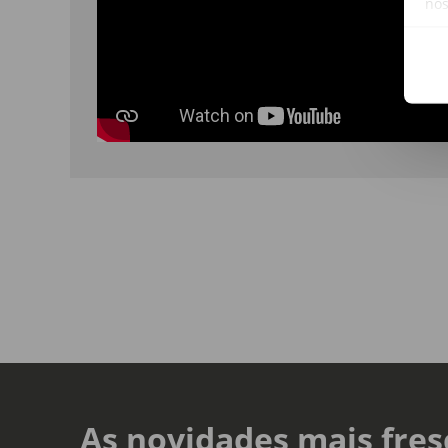
no
As novidades mais fres