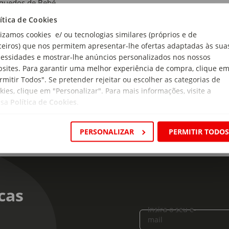
nquedos de Bebé
ítica de Cookies
de Recomendada:
lizamos cookies e/ ou tecnologias similares (próprios e de
Meses
ceiros) que nos permitem apresentar-lhe ofertas adaptadas às sua
ensões:
essidades e mostrar-lhe anúncios personalizados nos nossos
ura x Profundidade x Altura: 17 x 8 x 22cm
sites. Para garantir uma melhor experiência de compra, clique e
rmitir Todos". Se pretender rejeitar ou escolher as categorias de
kies, clique em "Personalizar". Para mais informações, visite a
ssa
Política de Cookies
.
PERSONALIZAR
PERMITIR TODO
cas
Insira o seu e-
mail