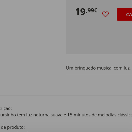
19
,99€
CA
Um brinquedo musical com luz, 
rição:
 ursinho tem luz noturna suave e 15 minutos de melodias clássica
 de produto: