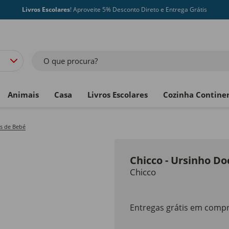
Livros Escolares
! Aproveite 5% Desconto Direto e Entrega Grátis
O que procura?
Animais
Casa
Livros Escolares
Cozinha Contine
s de Bebé
Chicco - Ursinho D
Chicco
Entregas grátis em compr