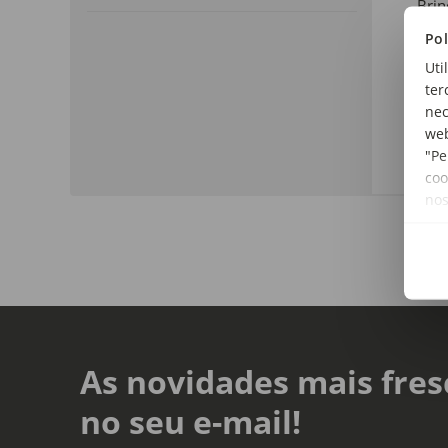
Bri
Pol
Ida
Uti
+0 
ter
Dim
nec
Larg
web
"Pe
coo
no
As novidades mais fres
no seu e-mail!