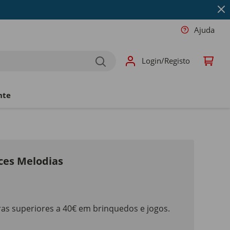
Ajuda
Login/Registo
nte
oces Melodias
as superiores a 40€ em brinquedos e jogos.