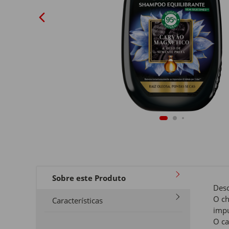
Sobre este Produto
Desc
O ch
Características
impu
O ca