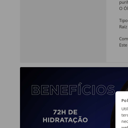
puri
O Ól
Tipo
Raíz
Com
Este
Pol
Uti
ter
nec
web