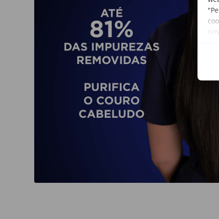
"Pe
coo
no