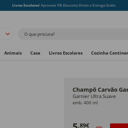
Livros Escolares
! Aproveite 5% Desconto Direto e Entrega Grátis
O que procura?
Animais
Casa
Livros Escolares
Cozinha Contine
Champô Carvão Gar
Garnier Ultra Suave
emb. 400 ml
5
,89€