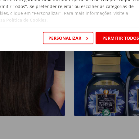
rmitir Todos". Se pretender rejeitar ou escolher as categorias de
kies, clique em "Personalizar". Para mais informações, visite a
ssa
Política de Cookies
.
PERSONALIZAR
PERMITIR TODO