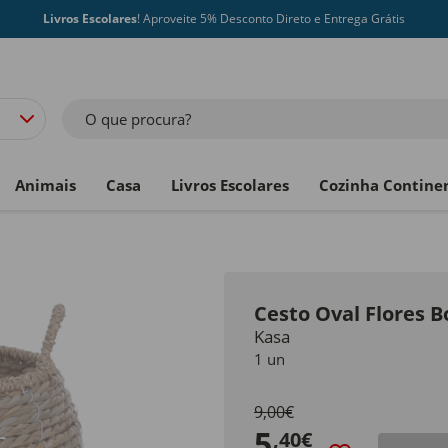
Livros Escolares
! Aproveite 5% Desconto Direto e Entrega Grátis
O que procura?
Animais
Casa
Livros Escolares
Cozinha Contine
Cesto Oval Flores 
Kasa
1 un
9,00€
5
,40€