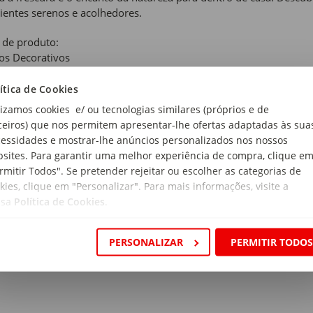
entes serenos e acolhedores.
 de produto:
os Decorativos
ítica de Cookies
ral, Verde e Amarelo
lizamos cookies e/ ou tecnologias similares (próprios e de
ceiros) que nos permitem apresentar-lhe ofertas adaptadas às sua
rial:
essidades e mostrar-lhe anúncios personalizados nos nossos
rass, Corda de Papel e Ferro
sites. Para garantir uma melhor experiência de compra, clique e
rmitir Todos". Se pretender rejeitar ou escolher as categorias de
ensões:
kies, clique em "Personalizar". Para mais informações, visite a
etro x Altura: 33 x 21cm
ssa
Política de Cookies
.
a:
den
PERSONALIZAR
PERMITIR TODO
ção:
den