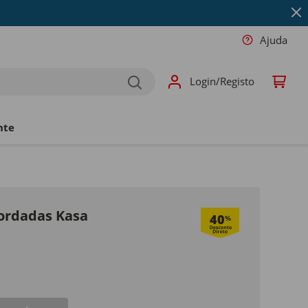
Ajuda
Login/Registo
nte
Bordadas Kasa
40
%