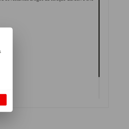
s
m
S