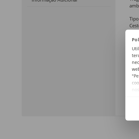
ambi
Tipo
Cest
Cor:
Pol
Natu
Uti
ter
Mate
nec
Seag
web
"Pe
Dim
coo
Diâm
no
Linh
Gar
Cole
Gar