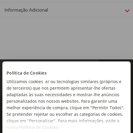
Diâmetro x Altura: 45 x 32cm
Informação Adicional
Política de Cookies
Utilizamos cookies e/ ou tecnologias similares (próprios e
de terceiros) que nos permitem apresentar-lhe ofertas
adaptadas às suas necessidades e mostrar-lhe anúncios
personalizados nos nossos websites. Para garantir uma
As novidades mais frescas no
melhor experiência de compra, clique em "Permitir Todos".
seu e-mail!
Se pretender rejeitar ou escolher as categorias de cookies,
clique em "Personalizar". Para mais informações, visite a
Subscreva e descubra campanhas exclusivas,
nossa
Política de Cookies
.