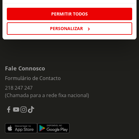
ofertas e novidades para si.
Insira o seu e-
PERMITIR TODOS
Subscrever
mail
PERSONALIZAR
Fale Connosco
Formulário de Contacto
218 247 247
(Chamada para a rede fixa nacional)