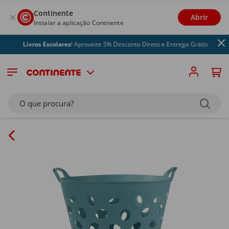
Continente
Abrir
Instalar a aplicação Continente
Livros Escolares
! Aproveite 5% Desconto Direto e Entrega Grátis
O que procura?