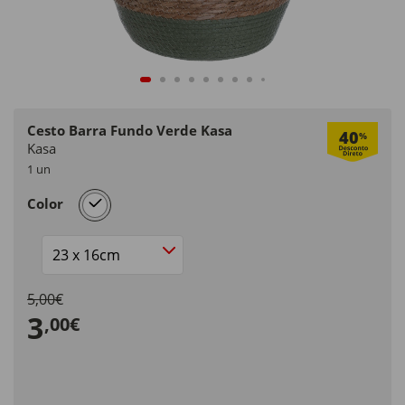
Cesto Barra Fundo Verde Kasa
40
%
Kasa
1 un
selected
Color
Size
5,00€
3
,00€