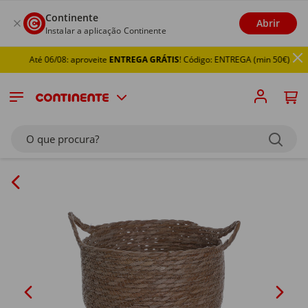
Continente
Abrir
Instalar a aplicação Continente
Até 06/08: aproveite
ENTREGA GRÁTIS
! Código: ENTREGA (min 50€)
O que procura?