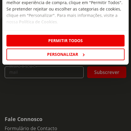
melhor experiência de compra, clique em "Permitir Todos".
Se pretender rejeitar ou escolher as categorias de cookies,
clique em "Personalizar". Para mais informações, visite a
nossa
Política de Cookies
.
As novidades mais frescas no
seu e-mail!
PERMITIR TODOS
Subscreva e descubra campanhas exclusivas,
PERSONALIZAR
ofertas e novidades para si.
Insira o seu e-
Subscrever
mail
Fale Connosco
Formulário de Contacto