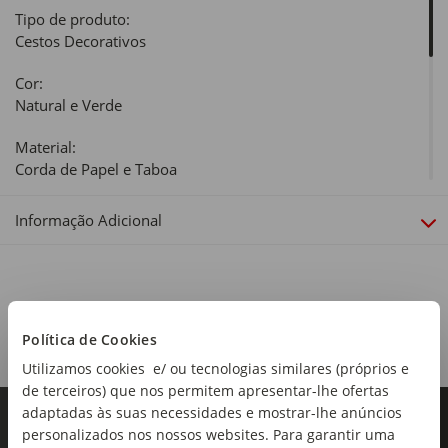
Tipo de produto:
Cestos Decorativos
Cor:
Natural e Verde
Material:
Corda de Papel e Taboa
Dimensões:
Informação Adicional
Diâmetro x Altura: 23 x 16cm
Linha:
Garden
Coleção:
Política de Cookies
Garden
Utilizamos cookies e/ ou tecnologias similares (próprios e
de terceiros) que nos permitem apresentar-lhe ofertas
adaptadas às suas necessidades e mostrar-lhe anúncios
personalizados nos nossos websites. Para garantir uma