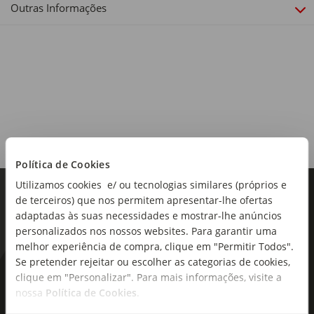
Outras Informações
Origem:
Portugal
Sabor e Aroma:
Cerveja de sabor frutado, com notas de banana e cereais
Tipo de produto:
Política de Cookies
Lata
Utilizamos cookies e/ ou tecnologias similares (próprios e
de terceiros) que nos permitem apresentar-lhe ofertas
adaptadas às suas necessidades e mostrar-lhe anúncios
personalizados nos nossos websites. Para garantir uma
melhor experiência de compra, clique em "Permitir Todos".
Se pretender rejeitar ou escolher as categorias de cookies,
As novidades mais frescas no
clique em "Personalizar". Para mais informações, visite a
nossa
Política de Cookies
.
seu e-mail!