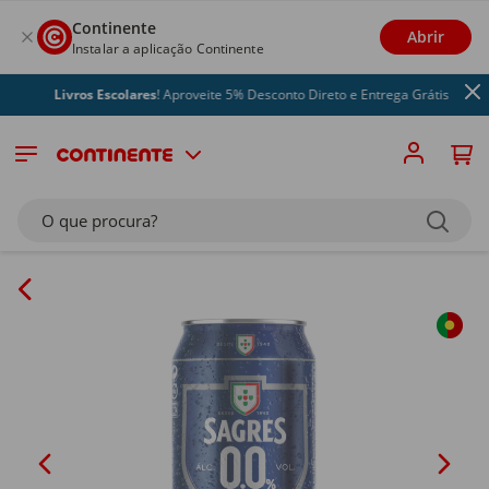
Continente
Abrir
Instalar a aplicação Continente
Livros Escolares
! Aproveite 5% Desconto Direto e Entrega Grátis
O que procura?