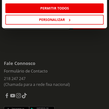
Subscreva e descubra campanhas exclusivas,
PERMITIR TODOS
ofertas e novidades para si.
Insira o seu e-
PERSONALIZAR
Subscrever
mail
Fale Connosco
Formulário de Contacto
218 247 247
(Chamada para a rede fixa nacional)