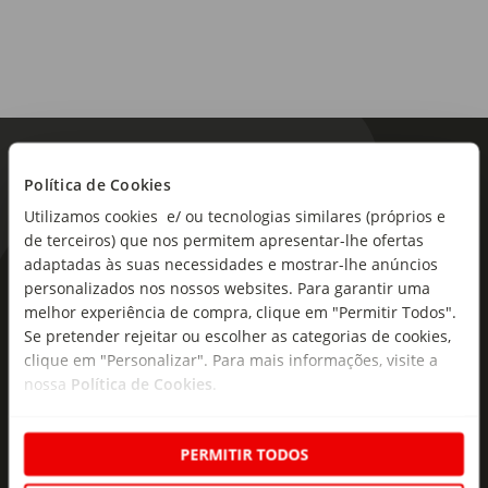
Política de Cookies
Utilizamos cookies e/ ou tecnologias similares (próprios e
de terceiros) que nos permitem apresentar-lhe ofertas
adaptadas às suas necessidades e mostrar-lhe anúncios
As novidades mais frescas no
personalizados nos nossos websites. Para garantir uma
melhor experiência de compra, clique em "Permitir Todos".
seu e-mail!
Se pretender rejeitar ou escolher as categorias de cookies,
clique em "Personalizar". Para mais informações, visite a
Subscreva e descubra campanhas exclusivas,
nossa
Política de Cookies
.
ofertas e novidades para si.
Insira o seu e-
Subscrever
mail
PERMITIR TODOS