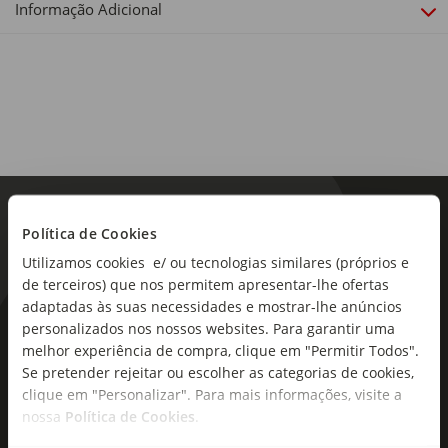
Informação Adicional
Política de Cookies
Utilizamos cookies e/ ou tecnologias similares (próprios e
de terceiros) que nos permitem apresentar-lhe ofertas
adaptadas às suas necessidades e mostrar-lhe anúncios
personalizados nos nossos websites. Para garantir uma
As novidades mais frescas no
melhor experiência de compra, clique em "Permitir Todos".
seu e-mail!
Se pretender rejeitar ou escolher as categorias de cookies,
clique em "Personalizar". Para mais informações, visite a
Subscreva e descubra campanhas exclusivas,
nossa
Política de Cookies
.
ofertas e novidades para si.