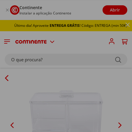
Continente
Abrir
Instalar a aplicação Continente
Último dia! Aproveite
ENTREGA GRÁTIS
! Código: ENTREGA (min 50€)
O que procura?