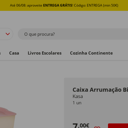
Até 06/08: aproveite
ENTREGA GRÁTIS
! Código: ENTREGA (min 50€)
O que procura?
s
Casa
Livros Escolares
Cozinha Continente
Caixa Arrumação Bi
Kasa
1 un
7
,00€