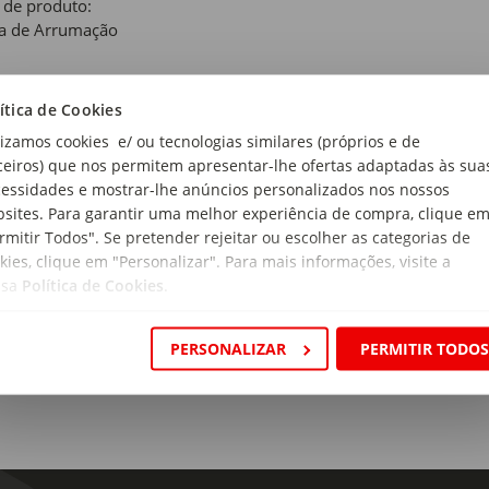
 de produto:
a de Arrumação
 e Amarelo
ítica de Cookies
lizamos cookies e/ ou tecnologias similares (próprios e de
i:
ceiros) que nos permitem apresentar-lhe ofertas adaptadas às sua
pa
essidades e mostrar-lhe anúncios personalizados nos nossos
sites. Para garantir uma melhor experiência de compra, clique e
rial:
rmitir Todos". Se pretender rejeitar ou escolher as categorias de
propileno
kies, clique em "Personalizar". Para mais informações, visite a
cidade:
ssa
Política de Cookies
.
PERSONALIZAR
PERMITIR TODO
ensões:
rimento x Largura x Altura: 14 x 29,5 x 44,5cm
a:
mmers