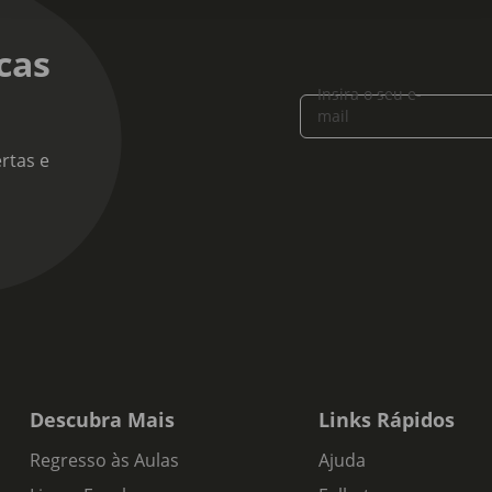
sórias:
divisórias
cas
Insira o seu e-
mail
rtas e
Descubra Mais
Links Rápidos
Regresso às Aulas
Ajuda