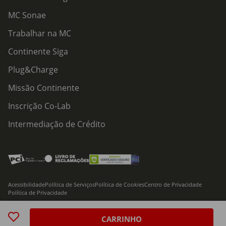
MC Sonae
Trabalhar na MC
Continente Siga
Plug&Charge
Missão Continente
Inscrição Co-Lab
Intermediação de Crédito
Acessibilidade
Política de Serviços
Política de Cookies
Centro de Privacidade
Política de Privacidade
© 2026 Modelo Continente Hipermercados, S.A. Todos os direitos reservados
CARRINHO