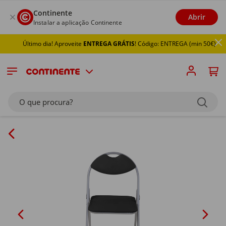
Continente
Abrir
Instalar a aplicação Continente
Último dia! Aproveite
ENTREGA GRÁTIS
! Código: ENTREGA (min 50€)
O que procura?