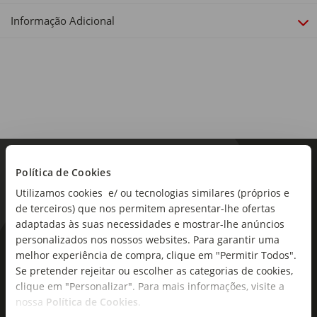
Informação Adicional
Tomadas:
3
Tensão:
230V
Política de Cookies
Utilizamos cookies e/ ou tecnologias similares (próprios e
de terceiros) que nos permitem apresentar-lhe ofertas
adaptadas às suas necessidades e mostrar-lhe anúncios
personalizados nos nossos websites. Para garantir uma
As novidades mais frescas no
melhor experiência de compra, clique em "Permitir Todos".
seu e-mail!
Se pretender rejeitar ou escolher as categorias de cookies,
clique em "Personalizar". Para mais informações, visite a
Subscreva e descubra campanhas exclusivas,
nossa
Política de Cookies
.