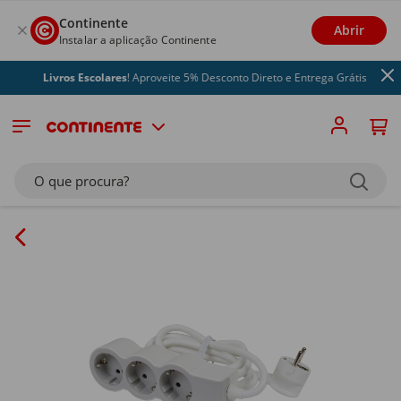
Continente
Abrir
Instalar a aplicação Continente
Livros Escolares
! Aproveite 5% Desconto Direto e Entrega Grátis
O que procura?