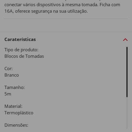
conectar vários dispositivos à mesma tomada. Ficha com
16A, oferece segurança na sua utilização.
Caraterísticas
Tipo de produto:
Blocos de Tomadas
Cor:
Branco
Tamanho:
5m
Material:
Termoplástico
Dimensões:
Comprimento x Largura x Altura: 9,1 x 6,5 x 24,1cm