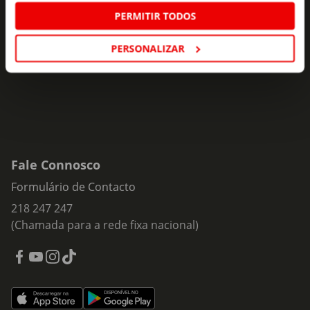
ofertas e novidades para si.
PERMITIR TODOS
Insira o seu e-
PERSONALIZAR
Subscrever
mail
Fale Connosco
Formulário de Contacto
218 247 247
(Chamada para a rede fixa nacional)