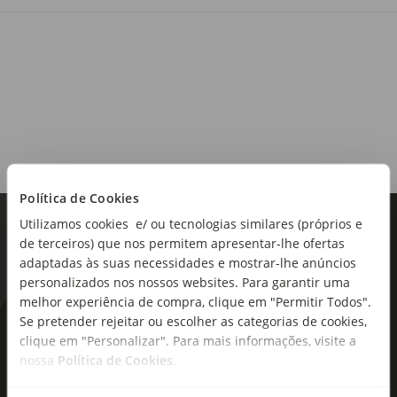
Sugestões de Consumo:
Acompanha qualquer prato de carne ou peixe. Junte
sempre legumes frescos ou cozinhados para uma refeição
saudável e mais equilibrada.
Dicas:
Para otimizar os resultados recomendamos que utilize o
produto ainda congelado e que siga os métodos de
preparação indicados. Adaptar o tempo de cozedura à
quantidade de produto utilizado. Cozinhar até o produto
Política de Cookies
adquirir um aspeto dourado e estaladiço. Não cozinhar em
demasia.
Utilizamos cookies e/ ou tecnologias similares (próprios e
de terceiros) que nos permitem apresentar-lhe ofertas
adaptadas às suas necessidades e mostrar-lhe anúncios
personalizados nos nossos websites. Para garantir uma
melhor experiência de compra, clique em "Permitir Todos".
Se pretender rejeitar ou escolher as categorias de cookies,
As novidades mais frescas no
clique em "Personalizar". Para mais informações, visite a
seu e-mail!
nossa
Política de Cookies
.
Subscreva e descubra campanhas exclusivas,