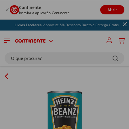
Continente
Abrir
Instalar a aplicação Continente
Livros Escolares
! Aproveite 5% Desconto Direto e Entrega Grátis
O que procura?