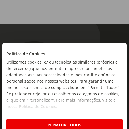
Política de Cookies
Utilizamos cookies e/ ou tecnologias similares (próprios e
As novidades mais frescas no
de terceiros) que nos permitem apresentar-lhe ofertas
adaptadas às suas necessidades e mostrar-lhe anúncios
seu e-mail!
personalizados nos nossos websites. Para garantir uma
melhor experiência de compra, clique em "Permitir Todos".
Subscreva e descubra campanhas exclusivas,
Se pretender rejeitar ou escolher as categorias de cookies,
ofertas e novidades para si.
clique em "Personalizar". Para mais informações, visite a
nossa
Política de Cookies
.
Insira o seu e-
Subscrever
mail
PERMITIR TODOS