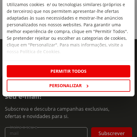
Utilizamos cookies e/ ou tecnologias similares (próprios e
de terceiros) que nos permitem apresentar-lhe ofertas
adaptadas às suas necessidades e mostrar-lhe anúncios
personalizados nos nossos websites. Para garantir uma
melhor experiência de compra, clique em "Permitir Todos".
Se pretender rejeitar ou escolher as categorias de cookies,
clique em "Personalizar". Para mais informações, visite a
nossa
Política de Cookies
.
PERMITIR TODOS
PERSONALIZAR
As novidades mais frescas no
seu e-mail!
Subscreva e descubra campanhas exclusivas,
ofertas e novidades para si.
Insira o seu e-
Subscrever
mail