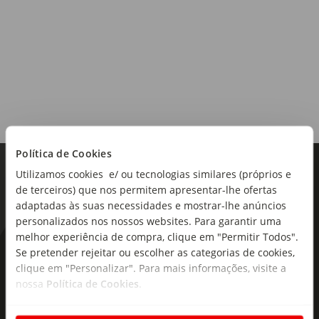
Política de Cookies
Utilizamos cookies e/ ou tecnologias similares (próprios e
de terceiros) que nos permitem apresentar-lhe ofertas
adaptadas às suas necessidades e mostrar-lhe anúncios
personalizados nos nossos websites. Para garantir uma
melhor experiência de compra, clique em "Permitir Todos".
As novidades mais frescas no
Se pretender rejeitar ou escolher as categorias de cookies,
clique em "Personalizar". Para mais informações, visite a
seu e-mail!
nossa
Política de Cookies
.
Subscreva e descubra campanhas exclusivas,