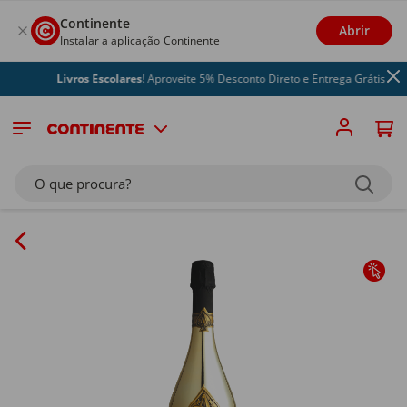
Continente
Abrir
Instalar a aplicação Continente
Livros Escolares
! Aproveite 5% Desconto Direto e Entrega Grátis
O que procura?