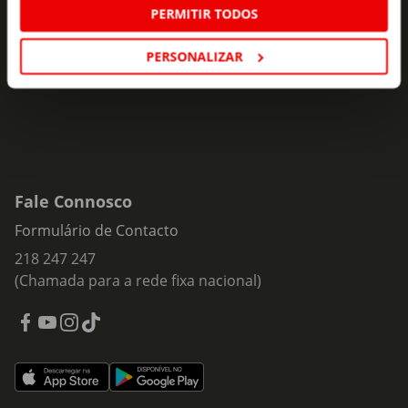
ofertas e novidades para si.
PERMITIR TODOS
Insira o seu e-
Subscrever
mail
PERSONALIZAR
Fale Connosco
Formulário de Contacto
218 247 247
(Chamada para a rede fixa nacional)