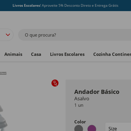
Livros Escolares
! Aproveite 5% Desconto Direto e Entrega Grátis
O que procura?
Animais
Casa
Livros Escolares
Cozinha Contine
dores
Andador Básico
Asalvo
1 un
Color