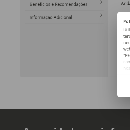
And
Benefícios e Recomendações
Ida
Informação Adicional
Pol
+6 
Uti
Mate
ter
Estr
nec
web
Dim
"Pe
64 x
coo
no