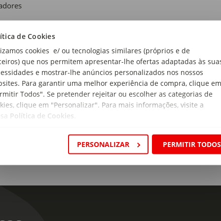
adores
de Recomendada:
ítica de Cookies
Meses
lizamos cookies e/ ou tecnologias similares (próprios e de
rial:
ceiros) que nos permitem apresentar-lhe ofertas adaptadas às sua
utura: Aço; Tecido: Poliéster; Enchimento: Algodão
essidades e mostrar-lhe anúncios personalizados nos nossos
sites. Para garantir uma melhor experiência de compra, clique e
ensões:
rmitir Todos". Se pretender rejeitar ou escolher as categorias de
 60 x 48cm
kies, clique em "Personalizar". Para mais informações, visite a
ssa
Política de Cookies
.
PERSONALIZAR
PERMITIR TODO