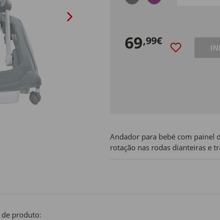
Size
69
,99€
IN
Andador para bebé com painel de
rotação nas rodas dianteiras e tr
 de produto: