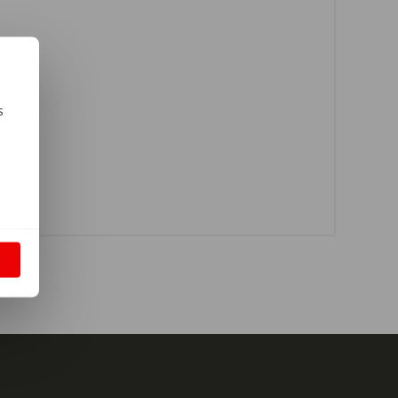
s
m
S