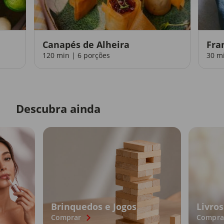
Canapés de Alheira
Fra
120 min | 6 porções
30 m
Descubra ainda
Brinquedos e Jogos
Livros
Comprar
Compra