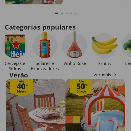
Categorias populares
Cervejas e
Solares e
Vinho Rosé
Le
Frutas
Sidras
Bronzeadores
Verão
Ver mais