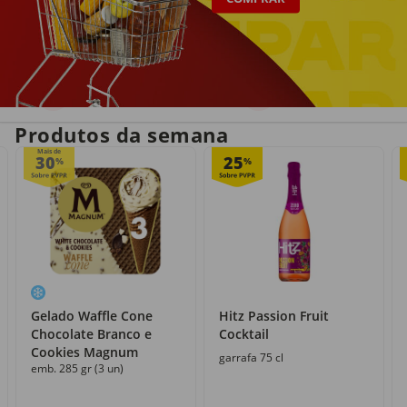
Entrega em casa
Recolha grátis
no próprio dia
com o Click&Go
Produtos da semana
Mais de
30
25
%
%
Gelado Waffle Cone
Hitz Passion Fruit
Chocolate Branco e
Cocktail
Cookies Magnum
garrafa 75 cl
emb. 285 gr (3 un)