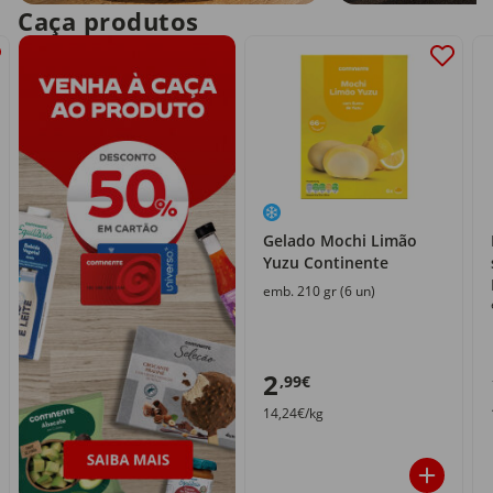
Caça produtos
Gelado Mochi Limão
Yuzu Continente
emb. 210 gr (6 un)
2
,99€
14,24€/kg