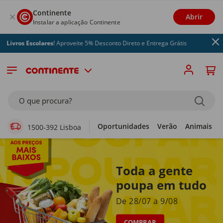
Continente
Abrir
Instalar a aplicação Continente
 Escolares
! Aproveite 5% Desconto Direto e Entrega Grátis
Supermercado Online
O que procura?
Oportunidades
Verão
Animais
1500-392 Lisboa
Toda a gente
poupa em tudo
De 28/07 a 9/08
COMPRAR