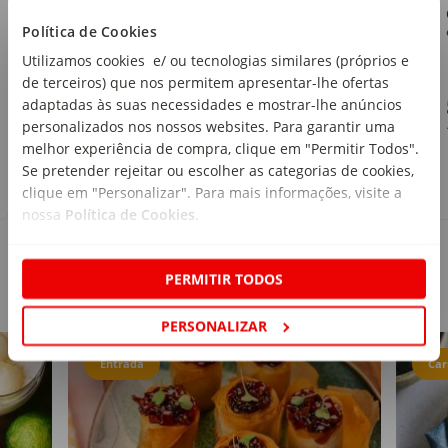
Continente
Política de Cookies
emb. 250 g
Utilizamos cookies e/ ou tecnologias similares (próprios e
de terceiros) que nos permitem apresentar-lhe ofertas
1
,79€
adaptadas às suas necessidades e mostrar-lhe anúncios
personalizados nos nossos websites. Para garantir uma
7,16€/kg
melhor experiência de compra, clique em "Permitir Todos".
Se pretender rejeitar ou escolher as categorias de cookies,
clique em "Personalizar". Para mais informações, visite a
nossa
Política de Cookies
.
PERMITIR TODOS
Receitas
PERSONALIZAR
Entrada
Car