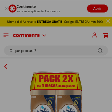
Continente
Abrir
Instalar a aplicação Continente
Último dia! Aproveite
ENTREGA GRÁTIS
! Código: ENTREGA (min 50€)
O que procura?