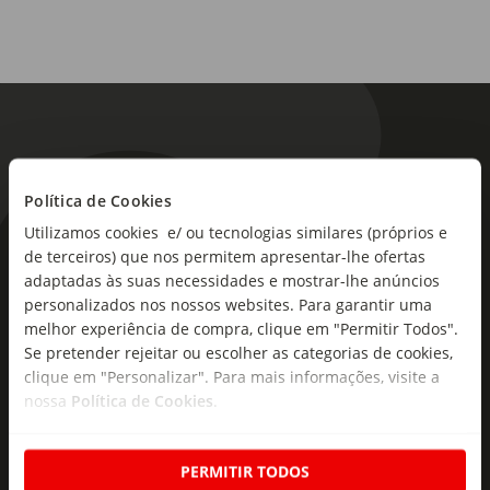
Política de Cookies
Utilizamos cookies e/ ou tecnologias similares (próprios e
As novidades mais frescas no
de terceiros) que nos permitem apresentar-lhe ofertas
adaptadas às suas necessidades e mostrar-lhe anúncios
seu e-mail!
personalizados nos nossos websites. Para garantir uma
melhor experiência de compra, clique em "Permitir Todos".
Subscreva e descubra campanhas exclusivas,
Se pretender rejeitar ou escolher as categorias de cookies,
ofertas e novidades para si.
clique em "Personalizar". Para mais informações, visite a
Insira o seu e-
nossa
Política de Cookies
.
Subscrever
mail
PERMITIR TODOS