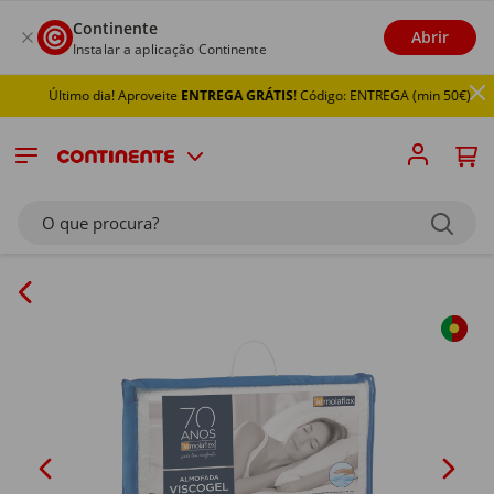
Continente
Abrir
Instalar a aplicação Continente
Último dia! Aproveite
ENTREGA GRÁTIS
! Código: ENTREGA (min 50€)
O que procura?