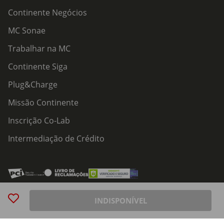
Continente Negócios
MC Sonae
Trabalhar na MC
Continente Siga
Plug&Charge
Missão Continente
Inscrição Co-Lab
Intermediação de Crédito
Acessibilidade
Política de Serviços
Política de Cookies
Centro de Privacidade
INDISPONÍVEL
Política de Privacidade