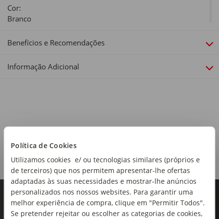
Cor:
Branco
Material:
Benefícios e Recomendações
Enchimento: bloco viscoelástico com partículas de gel; Capa
exterior: tecido stretch; Capa interior: 100% poliéster
Informação Adicional
Dimensões:
Comprimento x Largura x Altura: 40 x 60 x 12 cm
Linha:
Viscogel
Hipoalergénico:
Política de Cookies
Sim
Utilizamos cookies e/ ou tecnologias similares (próprios e
de terceiros) que nos permitem apresentar-lhe ofertas
Anti-Ácaros:
adaptadas às suas necessidades e mostrar-lhe anúncios
Não
personalizados nos nossos websites. Para garantir uma
melhor experiência de compra, clique em "Permitir Todos".
Firmeza:
Se pretender rejeitar ou escolher as categorias de cookies,
Média