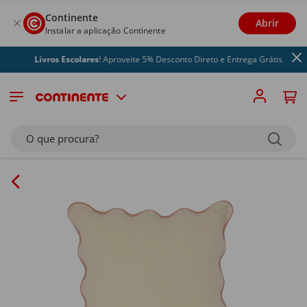
Continente
Abrir
Instalar a aplicação Continente
Livros Escolares
! Aproveite 5% Desconto Direto e Entrega Grátis
O que procura?