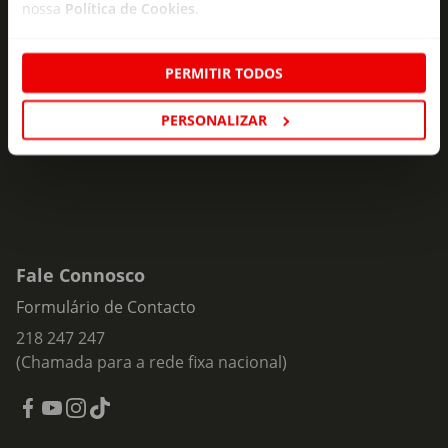
nossa
Política de Cookies
.
Subscreva e descubra campanhas exclusivas,
ofertas e novidades para si.
PERMITIR TODOS
Insira o seu e-
Subscrever
mail
PERSONALIZAR
Fale Connosco
Formulário de Contacto
218 247 247
(Chamada para a rede fixa nacional)