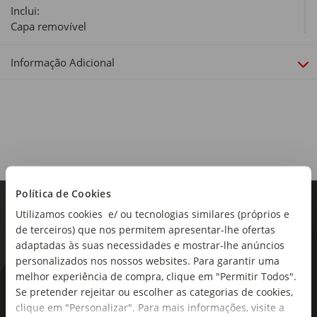
Inclui:
Capa removível
Material:
Informação Adicional
90% Algodão e 10% Linho (Capa); 100% Poliéster
(Enchimento)
Enchimento:
Sim
Dimensões:
Largura x Comprimento: 45 x 45cm
Política de Cookies
Linha:
Utilizamos cookies e/ ou tecnologias similares (próprios e
Glimmers
de terceiros) que nos permitem apresentar-lhe ofertas
adaptadas às suas necessidades e mostrar-lhe anúncios
personalizados nos nossos websites. Para garantir uma
melhor experiência de compra, clique em "Permitir Todos".
As novidades mais frescas no
Se pretender rejeitar ou escolher as categorias de cookies,
clique em "Personalizar". Para mais informações, visite a
seu e-mail!