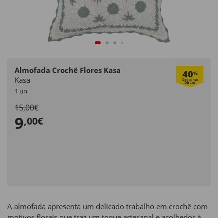
Almofada Crochê Flores Kasa
40
%
Kasa
1 un
15,00€
9
,00€
A almofada apresenta um delicado trabalho em crochê com
motivos florais que traz um toque artesanal e acolhedor à