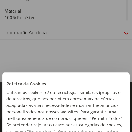
Material:
100% Poliéster
Dimensões:
Informação Adicional
Comprimento x Largura: 45 x 45cm
Linha:
Garden
Coleção:
Garden
Política de Cookies
Utilizamos cookies e/ ou tecnologias similares (próprios e
de terceiros) que nos permitem apresentar-lhe ofertas
adaptadas às suas necessidades e mostrar-lhe anúncios
personalizados nos nossos websites. Para garantir uma
melhor experiência de compra, clique em "Permitir Todos".
Se pretender rejeitar ou escolher as categorias de cookies,
As novidades mais frescas no
clique em "Personalizar". Para mais informações, visite a