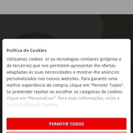
Política de Cookies
Utilizamos cookies e/ ou tecnologias similares (próprios e
As novidades mais frescas no
de terceiros) que nos permitem apresentar-lhe ofertas
seu e-mail!
adaptadas às suas necessidades e mostrar-lhe anúncios
personalizados nos nossos websites. Para garantir uma
Subscreva e descubra campanhas exclusivas,
melhor experiência de compra, clique em "Permitir Todos".
ofertas e novidades para si.
Se pretender rejeitar ou escolher as categorias de cookies,
clique em "Personalizar". Para mais informações, visite a
Insira o seu e-
nossa
Política de Cookies
.
Subscrever
mail
PERMITIR TODOS