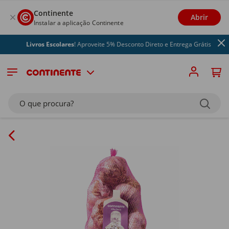
Continente
Abrir
Instalar a aplicação Continente
Livros Escolares
! Aproveite 5% Desconto Direto e Entrega Grátis
O que procura?