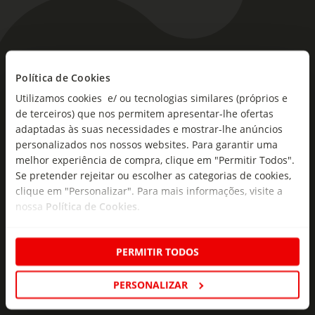
As novidades mais frescas no
Política de Cookies
seu e-mail!
Utilizamos cookies e/ ou tecnologias similares (próprios e
Subscreva e descubra campanhas exclusivas,
de terceiros) que nos permitem apresentar-lhe ofertas
ofertas e novidades para si.
adaptadas às suas necessidades e mostrar-lhe anúncios
personalizados nos nossos websites. Para garantir uma
Insira o seu e-
melhor experiência de compra, clique em "Permitir Todos".
Subscrever
mail
Se pretender rejeitar ou escolher as categorias de cookies,
clique em "Personalizar". Para mais informações, visite a
nossa
Política de Cookies
.
PERMITIR TODOS
Fale Connosco
PERSONALIZAR
Formulário de Contacto