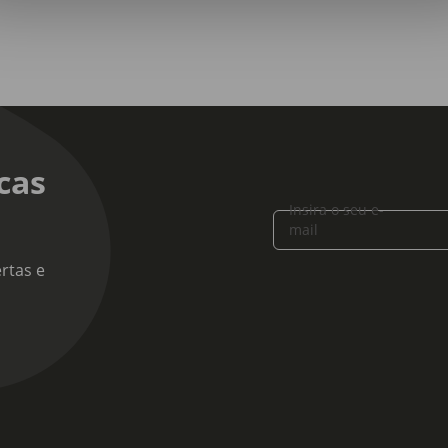
rma antecipada, o professor universitário Desmond Bates nunca 
s. Mas a verdade é que a monotonia do dia-a-dia não o satisfaz. P
mulher ir de vento em popa, reduzindo-o ao papel de mero acom
rece é a crescente perda de audição, fonte constante de atrito 
cebe-se de que, na imaginação das pessoas, a surdez é cómica, 
 ele, arrisca até ser devastadora, pois, ao recusar assumi-la, 
m mulher cujo comportamento ameaça desestabilizar por complet
ina" é um brilhante relato das atribulações de um homem perant
cas
édia da vida humana.
Insira o seu e-
mail
rtas e