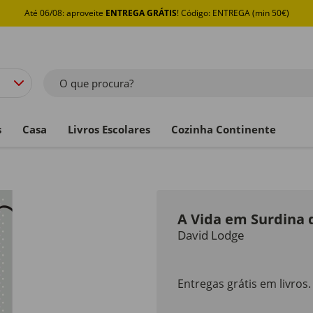
Até 06/08: aproveite
ENTREGA GRÁTIS
! Código: ENTREGA (min 50€)
O que procura?
s
Casa
Livros Escolares
Cozinha Continente
A Vida em Surdina 
David Lodge
Entregas grátis em livros.