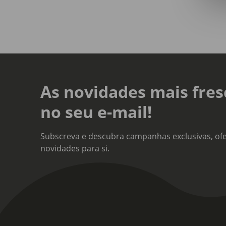
refo
aula
sua 
abor
aper
Para
jove
Surd
As novidades mais fres
trag
no seu e-mail!
Subscreva e descubra campanhas exclusivas, ofe
novidades para si.