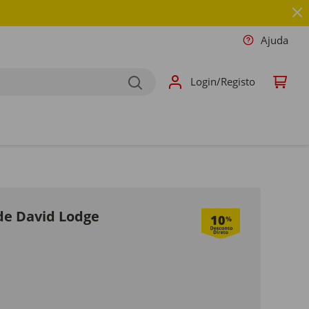
Ajuda
Login/Registo
de David Lodge
10
%