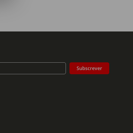
pensou vir a sentir saudades da azáfama das
ara tal contribui também o facto de a carreira da
panhante e dono de casa. Acima de tudo, o que o
doméstico e constrangimento social. Desmond
mas para o surdo é tudo menos uma brincadeira.
Desmond envolve-se inadvertidamente com uma
o a sua vida. Divertido e comovente, "A Vida em
e o envelhecimento e a morte: a comédia e a
Subscrever