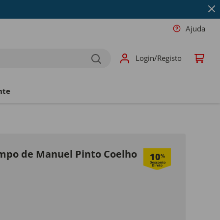
Ajuda
Login/Registo
nte
empo de Manuel Pinto Coelho
10
%