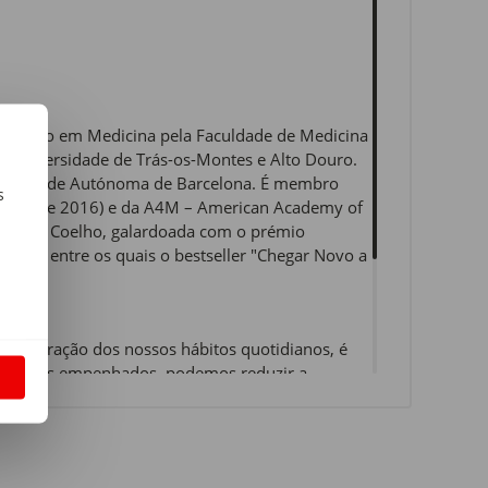
cenciado em Medicina pela Faculdade de Medicina
a Universidade de Trás-os-Montes e Alto Douro.
versidade Autónoma de Barcelona. É membro
s
ne (desde 2016) e da A4M – American Academy of
r Pinto Coelho, galardoada com o prémio
m
 livros entre os quais o bestseller "Chegar Novo a
a alteração dos nossos hábitos quotidianos, é
ples, mas empenhados, podemos reduzir a
S
crónicas, bem como impedir o aparecimento de
utrientes e hormonas, instituir a prática de
no seu dia a dia e assim contribuir para o seu bem-
onseguimos se nos cuidarmos, viver melhor cada