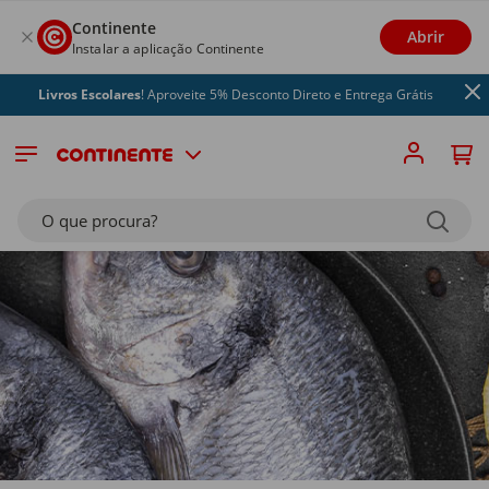
Continente
Abrir
Instalar a aplicação Continente
vros Escolares
! Aproveite 5% Desconto Direto e Entrega Grátis
O que procura?