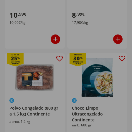
10
8
,99€
,99€
10,99€/kg
17,98€/kg
Mais de
Mais de
25
30
%
%
Polvo Congelado (800 gr
Choco Limpo
a 1,5 kg) Continente
Ultracongelado
Continente
aprox. 1,2 kg
emb. 600 gr