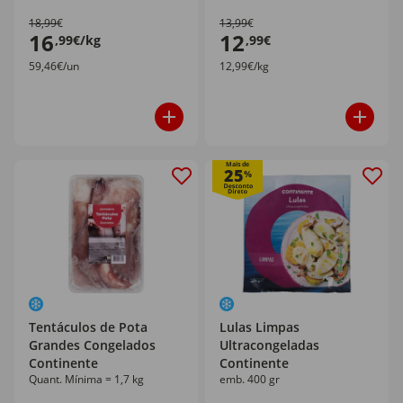
18,99€
13,99€
16
12
,99€/kg
,99€
59,46€/un
12,99€/kg
Mais de
25
%
Tentáculos de Pota
Lulas Limpas
Grandes Congelados
Ultracongeladas
Continente
Continente
Quant. Mínima = 1,7 kg
emb. 400 gr