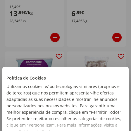
15,49€
13
6
,59€/kg
,99€
28,54€/un
17,48€/kg
Política de Cookies
Utilizamos cookies e/ ou tecnologias similares (próprios e
de terceiros) que nos permitem apresentar-lhe ofertas
adaptadas às suas necessidades e mostrar-lhe anúncios
personalizados nos nossos websites. Para garantir uma
Tentáculos de Pota
Lula Inteira Congelada
Cozidos Congelados
Continente
melhor experiência de compra, clique em "Permitir Todos".
Continente
Se pretender rejeitar ou escolher as categorias de cookies,
emb. 1 kg
emb. 400 gr
clique em "Personalizar". Para mais informações, visite a