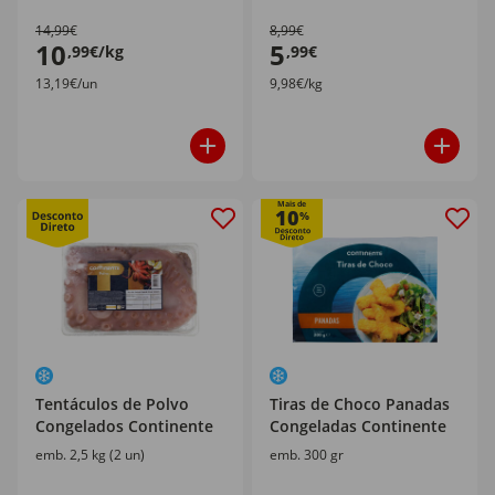
14,99€
8,99€
10
5
,99€/kg
,99€
13,19€/un
9,98€/kg
Mais de
10
%
Tentáculos de Polvo
Tiras de Choco Panadas
Congelados Continente
Congeladas Continente
emb. 2,5 kg (2 un)
emb. 300 gr