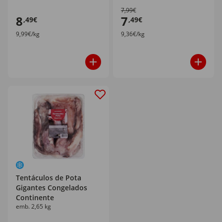
7,99€
8
7
,49€
,49€
9,99€/kg
9,36€/kg
Tentáculos de Pota
Gigantes Congelados
Continente
emb. 2,65 kg