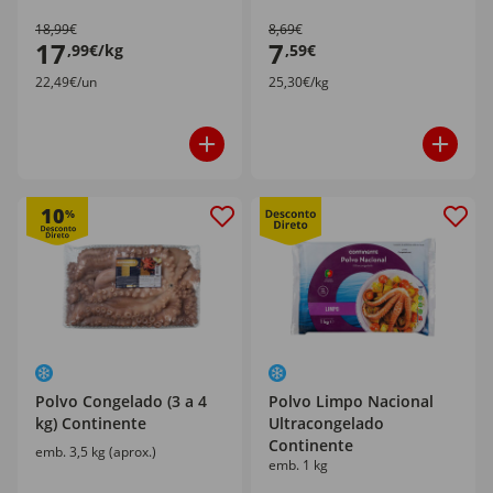
18,99€
8,69€
17
7
,99€/kg
,59€
22,49€/un
25,30€/kg
10
%
Polvo Congelado (3 a 4
Polvo Limpo Nacional
kg) Continente
Ultracongelado
Continente
emb. 3,5 kg (aprox.)
emb. 1 kg