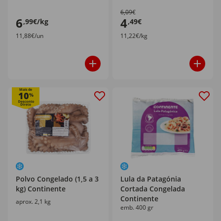
6,09€
6
4
,99€/kg
,49€
11,88€/un
11,22€/kg
Mais de
10
%
Polvo Congelado (1,5 a 3
Lula da Patagónia
kg) Continente
Cortada Congelada
Continente
aprox. 2,1 kg
emb. 400 gr