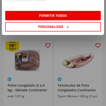
nossa
Política de Cookies
.
9
7
,49€
,99€
PERMITIR TODOS
23,73€/kg
7,99€/kg
PERSONALIZAR
Mais de
10
%
Polvo Congelado (3 a 4
Tentáculos de Pota
kg) - Metade Continente
Congelados Continente
emb. 1,87 kg
Quant. Mínima = 600 gr (2 un)