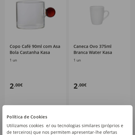
Copo Café 90ml com Asa
Caneca Ovo 375ml
Bola Castanha Kasa
Branca Water Kasa
1 un
1 un
2
2
,00€
,00€
Política de Cookies
Utilizamos cookies e/ ou tecnologias similares (próprios e
de terceiros) que nos permitem apresentar-lhe ofertas