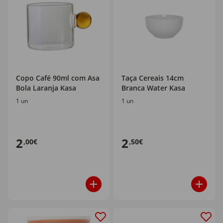
Copo Café 90ml com Asa
Taça Cereais 14cm
Bola Laranja Kasa
Branca Water Kasa
1 un
1 un
2
2
,00€
,50€