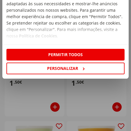
adaptadas às suas necessidades e mostrar-lhe anúncios
personalizados nos nossos websites. Para garantir uma
melhor experiência de compra, clique em "Permitir Todos".
Se pretender rejeitar ou escolher as categorias de cookies,
clique em "Personalizar". Para mais informações, visite a
nossa
Política de Cookies
.
Copo Café 90ml Verde
Copo Café 90ml Rosa
Kasa
Kasa
PERMITIR TODOS
1 un
1 un
PERSONALIZAR
1
1
,50€
,50€