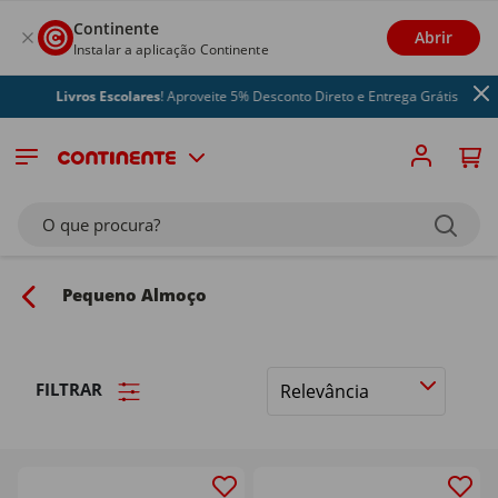
Continente
Abrir
Instalar a aplicação Continente
Livros Escolares
! Aproveite 5% Desconto Direto e Entrega Grátis
O que procura?
Pequeno Almoço
FILTRAR
Ordenar
por