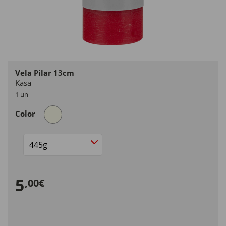
Vela Pilar 13cm
Kasa
1 un
Color
Size
5
,00€