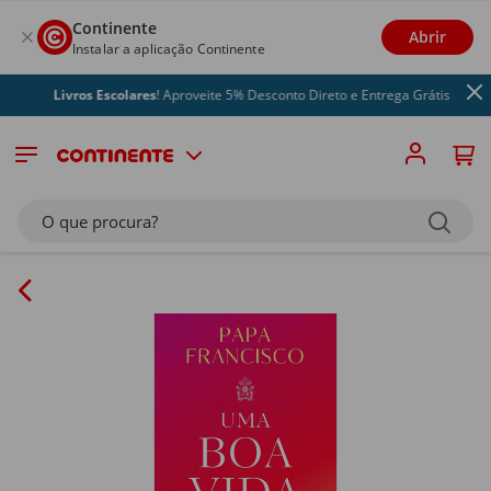
Continente
Abrir
Instalar a aplicação Continente
Livros Escolares
! Aproveite 5% Desconto Direto e Entrega Grátis
O que procura?