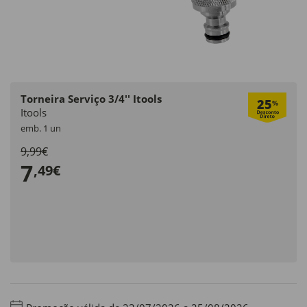
Torneira Serviço 3/4'' Itools
25
%
Itools
emb. 1 un
9,99€
7
,49€