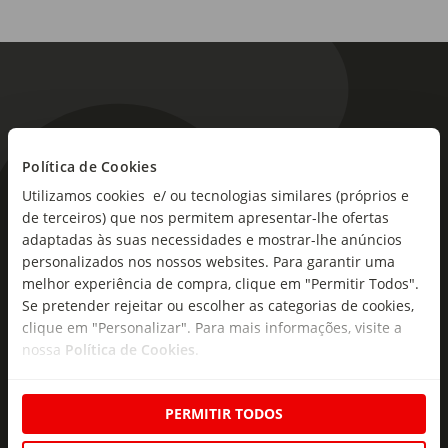
Política de Cookies
As novidades mais frescas no
Utilizamos cookies e/ ou tecnologias similares (próprios e
de terceiros) que nos permitem apresentar-lhe ofertas
seu e-mail!
adaptadas às suas necessidades e mostrar-lhe anúncios
personalizados nos nossos websites. Para garantir uma
Subscreva e descubra campanhas exclusivas,
melhor experiência de compra, clique em "Permitir Todos".
ofertas e novidades para si.
Se pretender rejeitar ou escolher as categorias de cookies,
clique em "Personalizar". Para mais informações, visite a
Insira o seu e-
Subscrever
nossa
Política de Cookies
.
mail
PERMITIR TODOS