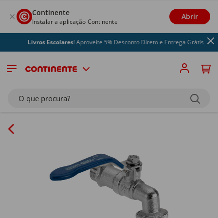
Continente
Abrir
Instalar a aplicação Continente
Livros Escolares
! Aproveite 5% Desconto Direto e Entrega Grátis
O que procura?