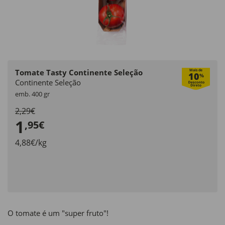
Tomate Tasty Continente Seleção
Mais de
10
%
Continente Seleção
emb. 400 gr
2,29€
1
,95€
4,88€/kg
O tomate é um "super fruto"!