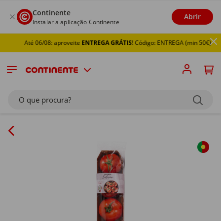
Continente
Abrir
Instalar a aplicação Continente
Até 06/08: aproveite
ENTREGA GRÁTIS
! Código: ENTREGA (min 50€)
O que procura?