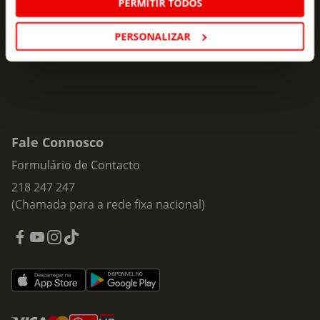
PERMITIR TODOS
Insira o seu e-
Subscrever
mail
PERSONALIZAR
Fale Connosco
Formulário de Contacto
218 247 247
(Chamada para a rede fixa nacional)