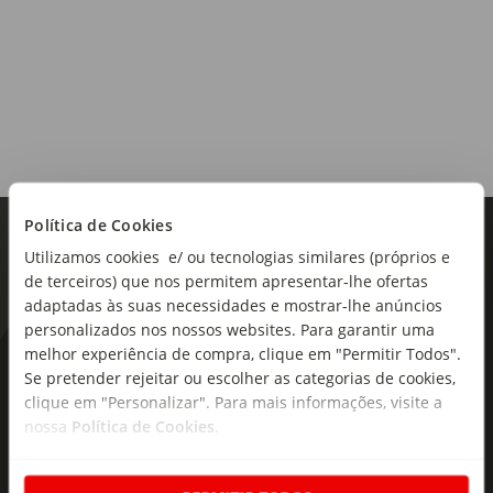
Política de Cookies
Utilizamos cookies e/ ou tecnologias similares (próprios e
de terceiros) que nos permitem apresentar-lhe ofertas
adaptadas às suas necessidades e mostrar-lhe anúncios
personalizados nos nossos websites. Para garantir uma
melhor experiência de compra, clique em "Permitir Todos".
As novidades mais frescas no
Se pretender rejeitar ou escolher as categorias de cookies,
seu e-mail!
clique em "Personalizar". Para mais informações, visite a
nossa
Política de Cookies
.
Subscreva e descubra campanhas exclusivas,
ofertas e novidades para si.