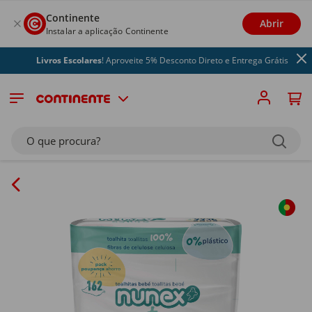
Continente
Abrir
Instalar a aplicação Continente
Livros Escolares
! Aproveite 5% Desconto Direto e Entrega Grátis
O que procura?