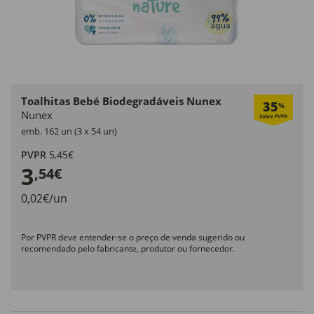
Toalhitas Bebé Biodegradáveis Nunex
35
%
Nunex
emb. 162 un (3 x 54 un)
PVPR
5,45€
3
,54€
0,02€/un
Por PVPR deve entender-se o preço de venda sugerido ou
recomendado pelo fabricante, produtor ou fornecedor.