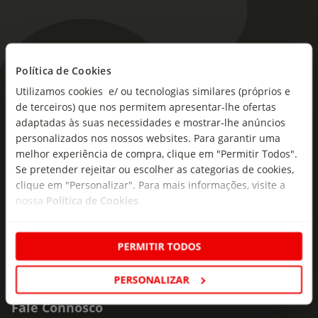
Política de Cookies
As novidades mais frescas no
Utilizamos cookies e/ ou tecnologias similares (próprios e
seu e-mail!
de terceiros) que nos permitem apresentar-lhe ofertas
adaptadas às suas necessidades e mostrar-lhe anúncios
Subscreva e descubra campanhas exclusivas,
personalizados nos nossos websites. Para garantir uma
ofertas e novidades para si.
melhor experiência de compra, clique em "Permitir Todos".
Se pretender rejeitar ou escolher as categorias de cookies,
Insira o seu e-
clique em "Personalizar". Para mais informações, visite a
Subscrever
mail
nossa
Política de Cookies
.
PERMITIR TODOS
PERSONALIZAR
Fale Connosco