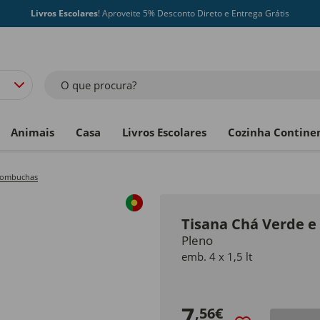
Livros Escolares
! Aproveite 5% Desconto Direto e Entrega Grátis
O que procura?
Animais
Casa
Livros Escolares
Cozinha Contine
 Kombuchas
Tisana Chá Verde e
Pleno
emb. 4 x 1,5 lt
7
,56€