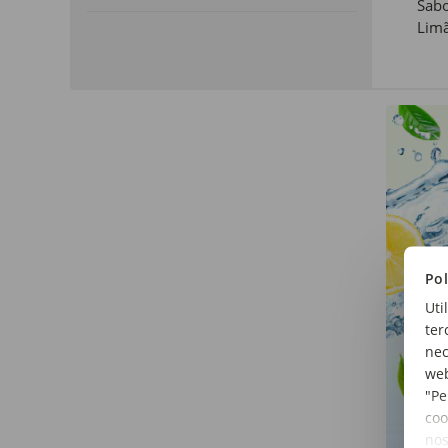
Sabo
Lim
Pol
Uti
ter
nec
web
"Pe
coo
no