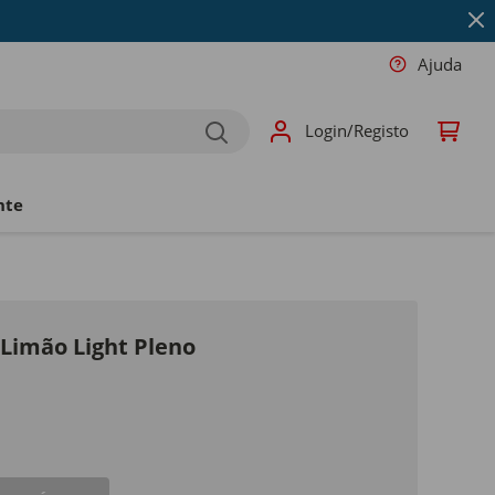
Ajuda
Login/Registo
nte
 Limão Light Pleno