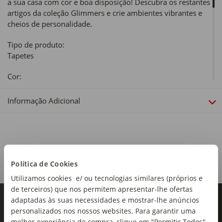
a sua casa com cor e boa disposição! Descubra os restantes
artigos da coleção Glimmers e crie ambientes vibrantes e
cheios de personalidade.
Tipo de produto:
Tapetes
Cor:
Bege e Verde
Informação Adicional
Material:
100% Algodão
Dimensões:
Largura x Comprimento: 160 x 230cm
Política de Cookies
Linha:
Utilizamos cookies e/ ou tecnologias similares (próprios e
Glimmers
de terceiros) que nos permitem apresentar-lhe ofertas
adaptadas às suas necessidades e mostrar-lhe anúncios
Coleção:
personalizados nos nossos websites. Para garantir uma
Glimmers
melhor experiência de compra, clique em "Permitir Todos".