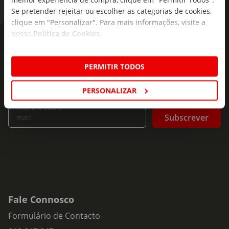
Se pretender rejeitar ou escolher as categorias de cookies,
clique em "Personalizar". Para mais informações, visite a
nossa
Política de Cookies
.
As novidades mais frescas no
seu e-mail!
PERMITIR TODOS
Subscreva e descubra campanhas exclusivas,
ofertas e novidades para si.
PERSONALIZAR
Insira o seu e-
Subscrever
mail
Fale Connosco
Formulário de Contacto