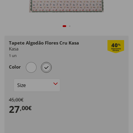
Tapete Algodão Flores Cru Kasa
40
%
Kasa
1 un
selected
Color
Size
45,00€
27
,00€