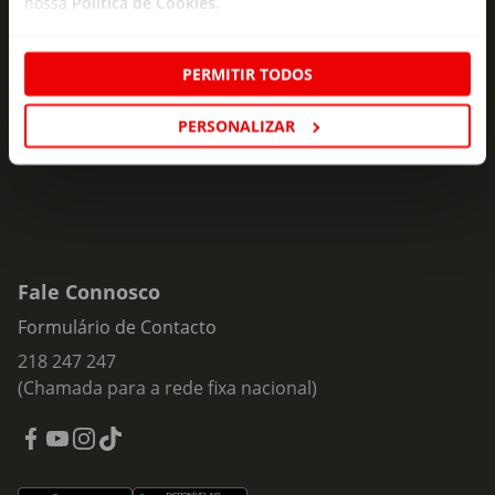
nossa
Política de Cookies
.
Subscreva e descubra campanhas exclusivas,
ofertas e novidades para si.
PERMITIR TODOS
Insira o seu e-
Subscrever
mail
PERSONALIZAR
Fale Connosco
Formulário de Contacto
218 247 247
(Chamada para a rede fixa nacional)