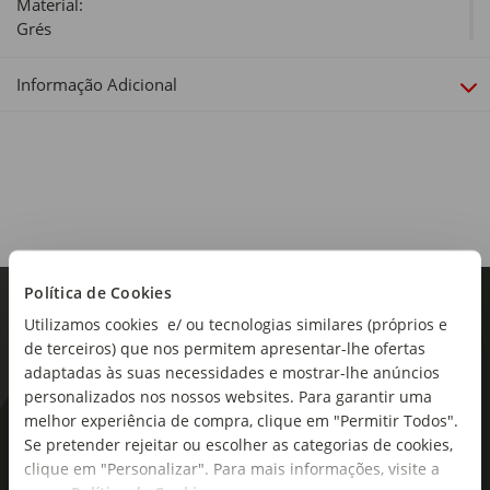
Material:
Grés
Dimensões:
Informação Adicional
Diâmetro x Altura: 14,3 x 7cm
Linha:
Garden
Coleção:
Garden
Política de Cookies
Utilizamos cookies e/ ou tecnologias similares (próprios e
de terceiros) que nos permitem apresentar-lhe ofertas
adaptadas às suas necessidades e mostrar-lhe anúncios
personalizados nos nossos websites. Para garantir uma
melhor experiência de compra, clique em "Permitir Todos".
As novidades mais frescas no
Se pretender rejeitar ou escolher as categorias de cookies,
seu e-mail!
clique em "Personalizar". Para mais informações, visite a