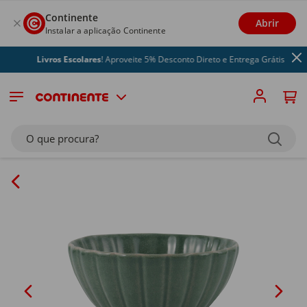
Continente
Abrir
Instalar a aplicação Continente
Livros Escolares
! Aproveite 5% Desconto Direto e Entrega Grátis
O que procura?