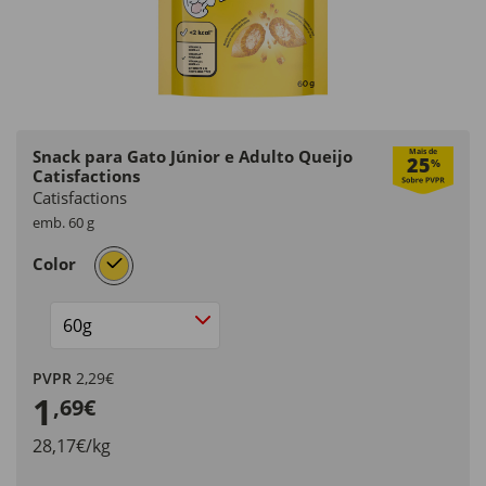
Snack para Gato Júnior e Adulto Queijo
Mais de
25
%
Catisfactions
Catisfactions
emb. 60 g
selected
Color
Size
PVPR
2,29€
1
,69€
28,17€/kg