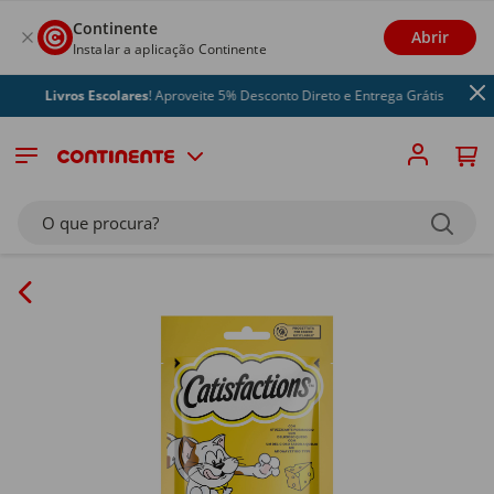
Continente
Abrir
Instalar a aplicação Continente
Livros Escolares
! Aproveite 5% Desconto Direto e Entrega Grátis
O que procura?