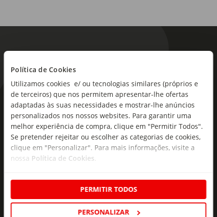
Política de Cookies
Utilizamos cookies e/ ou tecnologias similares (próprios e
de terceiros) que nos permitem apresentar-lhe ofertas
As novidades mais frescas no
adaptadas às suas necessidades e mostrar-lhe anúncios
seu e-mail!
personalizados nos nossos websites. Para garantir uma
melhor experiência de compra, clique em "Permitir Todos".
Subscreva e descubra campanhas exclusivas,
Se pretender rejeitar ou escolher as categorias de cookies,
clique em "Personalizar". Para mais informações, visite a
ofertas e novidades para si.
nossa
Política de Cookies
.
Insira o seu e-
Subscrever
mail
PERMITIR TODOS
PERSONALIZAR