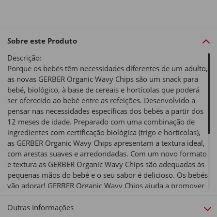
Sobre este Produto
Descrição:
Porque os bebés têm necessidades diferentes de um adulto,
as novas GERBER Organic Wavy Chips são um snack para
bebé, biológico, à base de cereais e hortícolas que poderá
ser oferecido ao bebé entre as refeições. Desenvolvido a
pensar nas necessidades específicas dos bebés a partir dos
12 meses de idade. Preparado com uma combinação de
ingredientes com certificação biológica (trigo e hortícolas),
as GERBER Organic Wavy Chips apresentam a textura ideal,
com arestas suaves e arredondadas. Com um novo formato
e textura as GERBER Organic Wavy Chips são adequadas às
pequenas mãos do bebé e o seu sabor é delicioso. Os bebés
vão adorar! GERBER Organic Wavy Chips ajuda a promover
a autonomia alimentar e o desenvolvimento progressivo da
mastigação. Sempre na posição sentada e sob supervisão.
Outras Informações