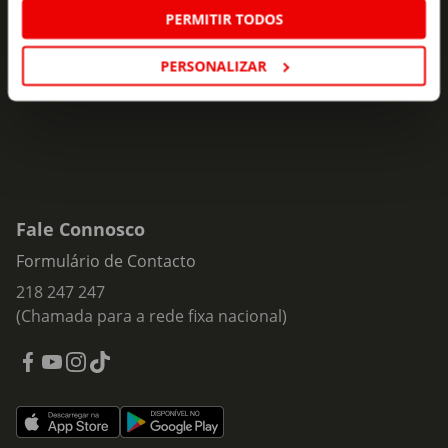
ofertas e novidades para si.
PERMITIR TODOS
Insira o seu e-
PERSONALIZAR
Subscrever
mail
Fale Connosco
Formulário de Contacto
218 247 247
(Chamada para a rede fixa nacional)