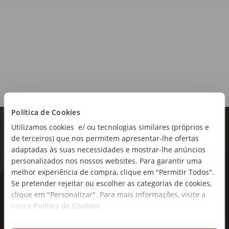
Alimento à base de Cereais. Snack biológico à base de trigo,
feijão branco com morango e cenoura.
Tipo de produto:
Snacks
Política de Cookies
Utilizamos cookies e/ ou tecnologias similares (próprios e
de terceiros) que nos permitem apresentar-lhe ofertas
adaptadas às suas necessidades e mostrar-lhe anúncios
personalizados nos nossos websites. Para garantir uma
melhor experiência de compra, clique em "Permitir Todos".
Se pretender rejeitar ou escolher as categorias de cookies,
As novidades mais frescas no
clique em "Personalizar". Para mais informações, visite a
seu e-mail!
nossa
Política de Cookies
.
Subscreva e descubra campanhas exclusivas,