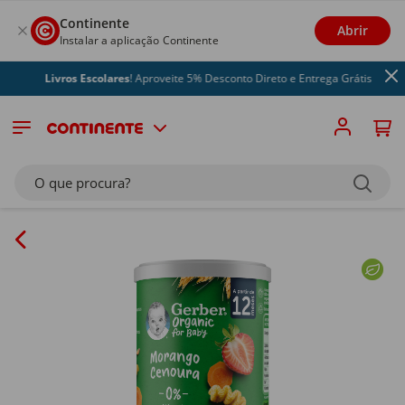
Continente
Abrir
Instalar a aplicação Continente
Livros Escolares
! Aproveite 5% Desconto Direto e Entrega Grátis
O que procura?