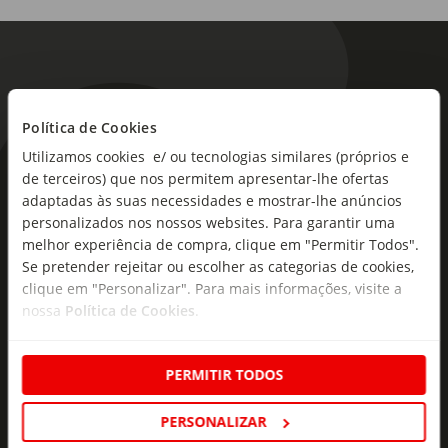
Política de Cookies
Utilizamos cookies e/ ou tecnologias similares (próprios e
As novidades mais frescas no
de terceiros) que nos permitem apresentar-lhe ofertas
adaptadas às suas necessidades e mostrar-lhe anúncios
seu e-mail!
personalizados nos nossos websites. Para garantir uma
melhor experiência de compra, clique em "Permitir Todos".
Subscreva e descubra campanhas exclusivas,
Se pretender rejeitar ou escolher as categorias de cookies,
ofertas e novidades para si.
clique em "Personalizar". Para mais informações, visite a
Insira o seu e-
nossa
Política de Cookies
.
Subscrever
mail
PERMITIR TODOS
PERSONALIZAR