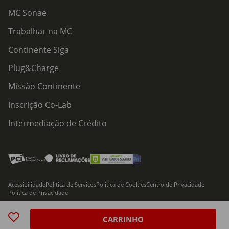
MC Sonae
Trabalhar na MC
Continente Siga
Plug&Charge
Missão Continente
Inscrição Co-Lab
Intermediação de Crédito
Acessibilidade
Política de Serviços
Política de Cookies
Centro de Privacidade
Política de Privacidade
© 2026 Modelo Continente Hipermercados, S.A. Todos os direitos reservados
CARRINHO